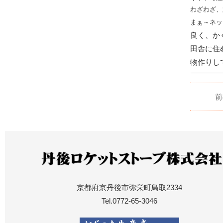
わざわざ、
まぁ～ネッ
良く、か
田舎に住
物作りし
前
京都府京丹後市弥栄町鳥取2334
Tel.0772-65-3046