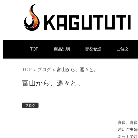
コンテンツに移動
TOP
商品説明
開発秘話
ご注文
TOP
ブログ
富山から、遥々と。
>
>
富山から、遥々と。
ブログ
喜多、喜多
若いご夫婦
ネットで注