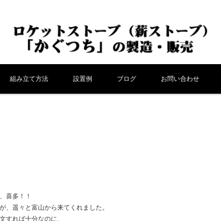
組み立て方法
設置例
ブログ
お問い合わせ
、喜多！！
が、遥々と富山から来てくれました。
文すれば十分なのに、