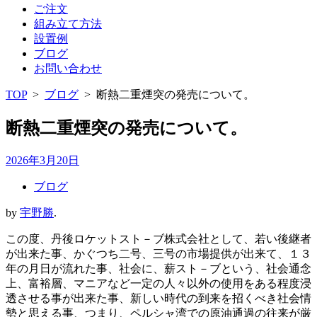
ご注文
組み立て方法
設置例
ブログ
お問い合わせ
TOP
>
ブログ
>
断熱二重煙突の発売について。
断熱二重煙突の発売について。
2026年3月20日
ブログ
by
宇野勝
.
この度、丹後ロケットスト－ブ株式会社として、若い後継者
が出来た事、かぐつち二号、三号の市場提供が出来て、１３
年の月日が流れた事、社会に、薪スト－ブという、社会通念
上、富裕層、マニアなど一定の人々以外の使用をある程度浸
透させる事が出来た事、新しい時代の到来を招くべき社会情
勢と思える事、つまり、ペルシャ湾での原油通過の往来が厳