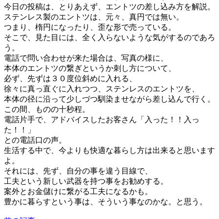
今日の投稿は、とりあえず、エントツの差し込み方を解説。
ステンレス製のエントツは、元々、真円では無い。
つまり、楕円になったり、歪な形で売っている。
そこで、見た目には、全く入らないような気がするのであろ
う。
電話で問い合わせが来た場合は、写真の様に、
本体のエントツの繋ぎというか刺し方について、
必ず、先ずは３０度位斜めに入れる、
徐々に真っ直ぐに入れつつ、ステンレスのエントツを、
本体の径に沿って少しづつ馴染ませながら差し込んで行く。
この間、ものの十秒程。
電話片手で、アドバイスしたお客さん「入った！！入っ
た！！」
との電話口の声。
生活する中で、今よりも快適な暮らし方は出来ると思います
よ。
それには、先ず、自分の事を違う目線で、
工夫という新しい武器を持つ事をお勧めする。
案外とお金儲けに繋がる工夫になるかも。
豊かに暮らすという事は、そういう事なのかな。と思う。