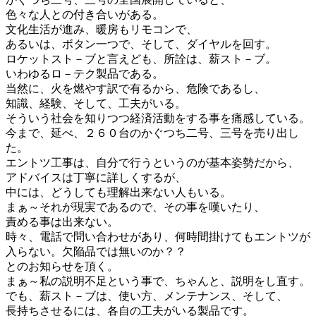
色々な人との付き合いがある。
文化生活が進み、暖房もリモコンで、
あるいは、ボタン一つで、そして、ダイヤルを回す。
ロケットスト－ブと言えども、所詮は、薪スト－ブ。
いわゆるロ－テク製品である。
当然に、火を燃やす訳で有るから、危険であるし、
知識、経験、そして、工夫がいる。
そういう社会を知りつつ経済活動をする事を痛感している。
今まで、延べ、２６０台のかぐつち二号、三号を売り出し
た。
エントツ工事は、自分で行うというのが基本姿勢だから、
アドバイスは丁寧に詳しくするが、
中には、どうしても理解出来ない人もいる。
まぁ～それが現実であるので、その事を嘆いたり、
責める事は出来ない。
時々、電話で問い合わせがあり、何時間掛けてもエントツが
入らない。欠陥品では無いのか？？
とのお知らせを頂く。
まぁ～私の説明不足という事で、ちゃんと、説明をし直す。
でも、薪スト－ブは、使い方、メンテナンス、そして、
長持ちさせるには、各自の工夫がいる製品です。